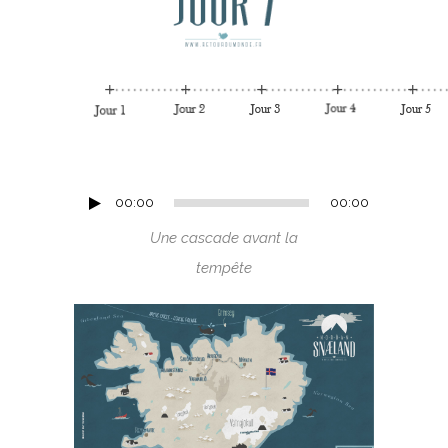
Lecteur
00:00
00:00
audio
Une cascade avant la
tempête