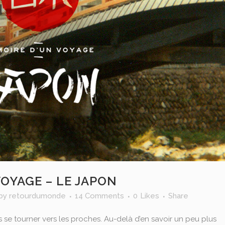
OYAGE – LE JAPON
by
retourdumonde
14 Comments
0
Likes
Share
s se tourner vers les proches. Au-delà d’en savoir un peu plus