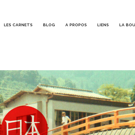
LES CARNETS
BLOG
A PROPOS
LIENS
LA BO
ETTES
SUR PELLICULE
RONIQUES
COUP D’OEIL
LD BEER
WALLPAPER