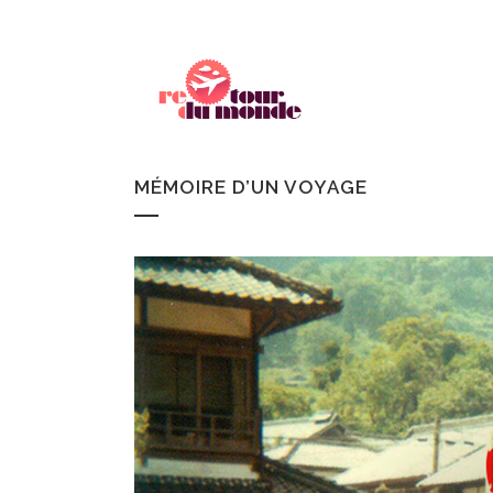
MÉMOIRE D’UN VOYAGE
CANADA
REC
ISLANDE
CH
FINLANDE
WOR
SUÈDE
NORVÈGE
ECOSSE
IRLANDE