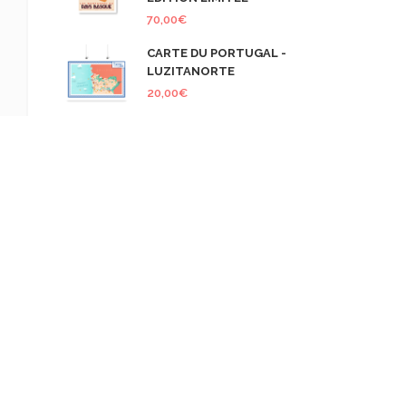
70,00
€
CARTE DU PORTUGAL -
LUZITANORTE
20,00
€
COMMENTAIRES RÉCENTS
retourdumonde
dans
Illyria – Road
Trip en Albanie – Le retour
retourdumonde
dans
Ce sacré
Mont Hernio
Olivier
dans
Illyria – Road Trip en
Albanie – Le retour