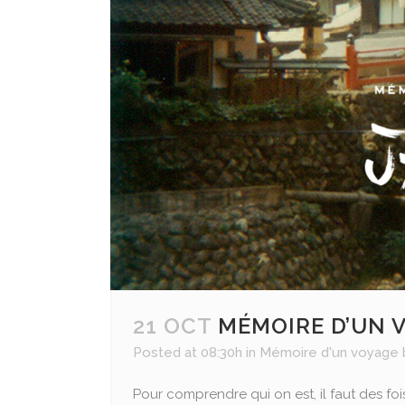
ALLEMAGNE
BELGIQUE
FRANCE
PAYS BASQUE
ESPAGNE
PORTUGAL
ITALIE
ALBANIE
MALTE
21 OCT
MÉMOIRE D’UN V
Posted at 08:30h
in
Mémoire d'un voyage
Pour comprendre qui on est, il faut des foi