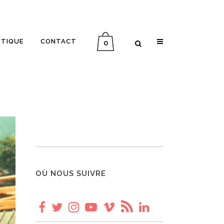
UTIQUE
CONTACT
0
INTERVIEW ALLER-RETOUR
MÉMOIRE D’UN VOYAGE
PLANÈTE VINYLE
IN ENGLISH
OÙ NOUS SUIVRE