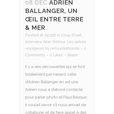
08 DÉC
ADRIEN
BALLANGER, UN
ŒIL ENTRE TERRE
& MER
Posted at 09:35h
in
Coup d'oeil
,
Interview Aller-Retour
,
Les autres
voyageurs
by
retourdumonde
2
Comments
0
Likes
Share
Il y a des découvertes qui se font
totalement par hasard, celle
d’Adrien Ballanger en est une.
Adrien nous a d’abord contacté
pour parler photo et Pays Basque,
il voulait savoir s'il nous arrivait de
collaborer et de faire appel à des