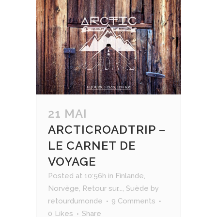
21 MAI
ARCTICROADTRIP –
LE CARNET DE
VOYAGE
Posted at 10:56h
in
Finlande
,
Norvège
,
Retour sur...
,
Suède
by
retourdumonde
9 Comments
0
Likes
Share