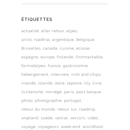
ÉTIQUETTES
actualité
aller-retour
alpes
arctic roadtrip
argentique
Belgique
Bruxelles
canada
cuisine
ecosse
espagne
europe
finlande
finnmarkable
formidalpes
france
gastronomie
hébergement
interview
irish and chips
irlande
islande
italie
laponie
lily
livre
luzitanorte
norvège
paris
pays basque
photo
photographie
portugal
retour du monde
retour sur
roadtrip
snæland
suède
venise
vercors
vidéo
voyage
voyageurs
week-end
worldfood