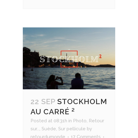
22 SEP
STOCKHOLM
AU CARRÉ ²
Posted at 08:31h
in
Photo
,
Retour
sur...
,
Suède
,
Sur pellicule
by
retourdumonde
17 Comments