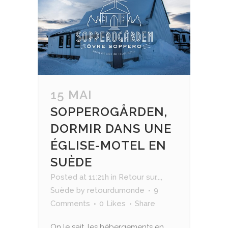
15 MAI
SOPPEROGÅRDEN,
DORMIR DANS UNE
ÉGLISE-MOTEL EN
SUÈDE
Posted at 11:21h
in
Retour sur...
,
Suède
by
retourdumonde
9
Comments
0
Likes
Share
On le sait, les hébergements en