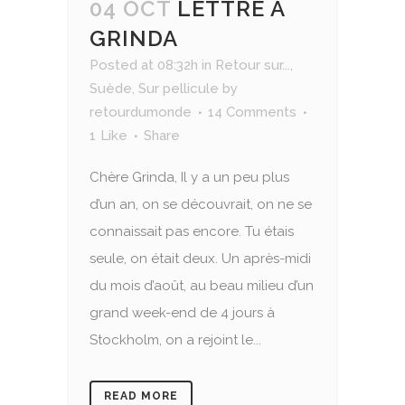
04 OCT
LETTRE À
GRINDA
Posted at 08:32h
in
Retour sur...
,
Suède
,
Sur pellicule
by
retourdumonde
14 Comments
1
Like
Share
Chère Grinda, Il y a un peu plus
d’un an, on se découvrait, on ne se
connaissait pas encore. Tu étais
seule, on était deux. Un après-midi
du mois d’août, au beau milieu d’un
grand week-end de 4 jours à
Stockholm, on a rejoint le...
READ MORE