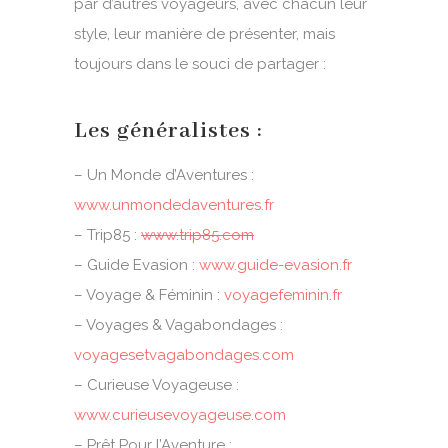
par d’autres voyageurs, avec chacun leur
style, leur manière de présenter, mais
toujours dans le souci de partager :
Les généralistes :
–
Un Monde d’Aventures
:
www.unmondedaventures.fr
–
Trip85
:
www.trip85.com
–
Guide Evasion
:
www.guide-evasion.fr
– Voyage & Féminin :
voyagefeminin.fr
–
Voyages & Vagabondages
:
voyagesetvagabondages.com
–
Curieuse Voyageuse
:
www.curieusevoyageuse.com
– Prêt Pour l’Aventure :