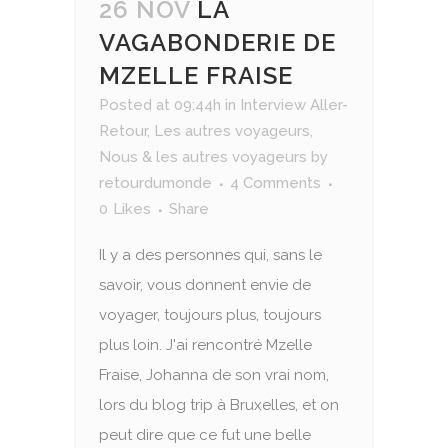
26 NOV
LA
VAGABONDERIE DE
MZELLE FRAISE
Posted at 09:44h
in
Interview Aller-
Retour
,
Les autres voyageurs
,
Nous & les autres voyageurs
by
retourdumonde
4 Comments
0
Likes
Share
Il y a des personnes qui, sans le
savoir, vous donnent envie de
voyager, toujours plus, toujours
plus loin. J'ai rencontré Mzelle
Fraise, Johanna de son vrai nom,
lors du blog trip à Bruxelles, et on
peut dire que ce fut une belle