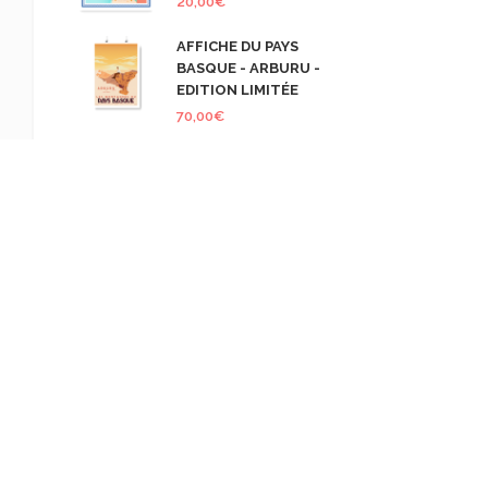
20,00
€
AFFICHE DU PAYS
BASQUE - ARBURU -
EDITION LIMITÉE
70,00
€
COMMENTAIRES RÉCENTS
retourdumonde
dans
Illyria – Road
Trip en Albanie – Le retour
retourdumonde
dans
Ce sacré
Mont Hernio
Olivier
dans
Illyria – Road Trip en
Albanie – Le retour