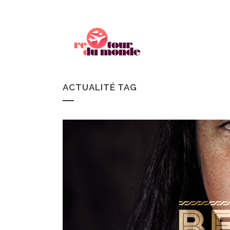
ACTUALITÉ TAG
CANADA
REC
ISLANDE
CH
FINLANDE
WOR
SUÈDE
NORVÈGE
ECOSSE
IRLANDE