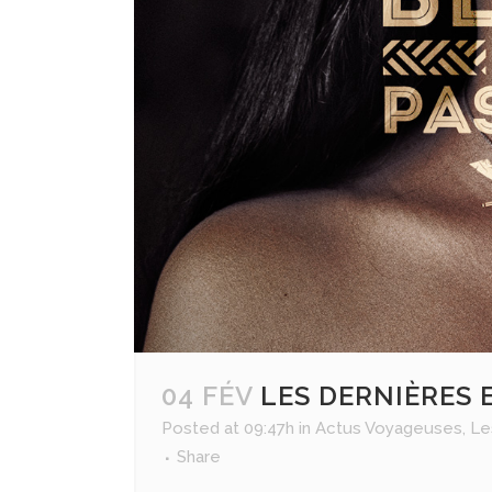
ALLEMAGNE
BELGIQUE
FRANCE
PAYS BASQUE
ESPAGNE
PORTUGAL
ITALIE
ALBANIE
MALTE
04 FÉV
LES DERNIÈRES 
Posted at 09:47h
in
Actus Voyageuses
,
Le
Share