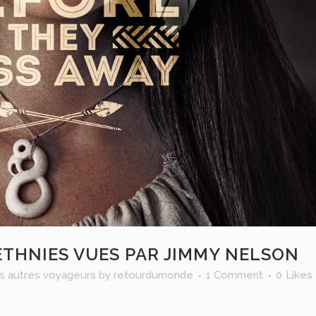
ETHNIES VUES PAR JIMMY NELSON
s autres voyageurs
by
retourdumonde
1 Comment
0
Likes