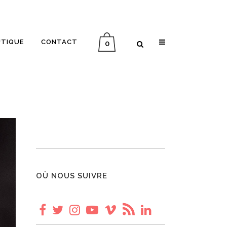
UTIQUE
CONTACT
0
INTERVIEW ALLER-RETOUR
MÉMOIRE D’UN VOYAGE
PLANÈTE VINYLE
IN ENGLISH
OÙ NOUS SUIVRE