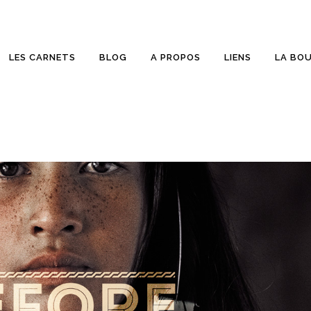
LES CARNETS
BLOG
A PROPOS
LIENS
LA BO
ETTES
SUR PELLICULE
RONIQUES
COUP D’OEIL
LD BEER
WALLPAPER