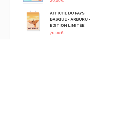
20,00
€
AFFICHE DU PAYS
BASQUE - ARBURU -
EDITION LIMITÉE
70,00
€
COMMENTAIRES RÉCENTS
retourdumonde
dans
Illyria – Road
Trip en Albanie – Le retour
retourdumonde
dans
Ce sacré
Mont Hernio
Olivier
dans
Illyria – Road Trip en
Albanie – Le retour