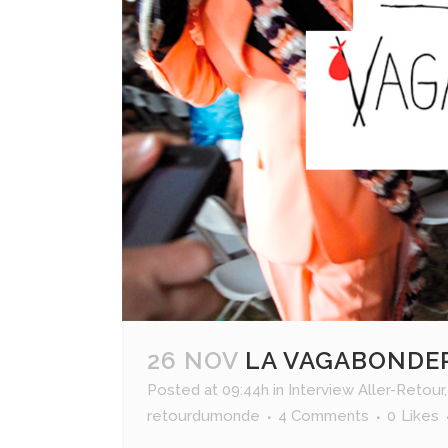
ALLEMAGNE
BELGIQUE
FRANCE
PAYS BASQUE
ESPAGNE
PORTUGAL
ITALIE
ALBANIE
MALTE
26 NOV
LA VAGABONDER
Posted at 09:44h
in
Interview Aller-Retour
retourdumonde
4 Comments
0
Likes