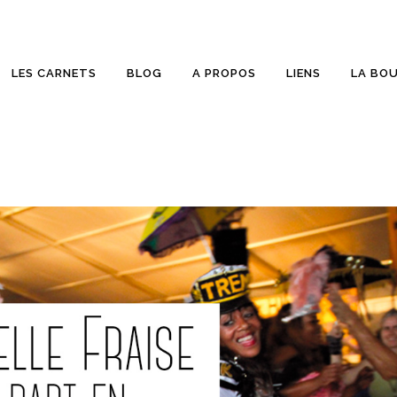
LES CARNETS
BLOG
A PROPOS
LIENS
LA BO
ETTES
SUR PELLICULE
RONIQUES
COUP D’OEIL
LD BEER
WALLPAPER