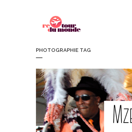
PHOTOGRAPHIE TAG
CANADA
REC
ISLANDE
CH
FINLANDE
WOR
SUÈDE
NORVÈGE
ECOSSE
IRLANDE