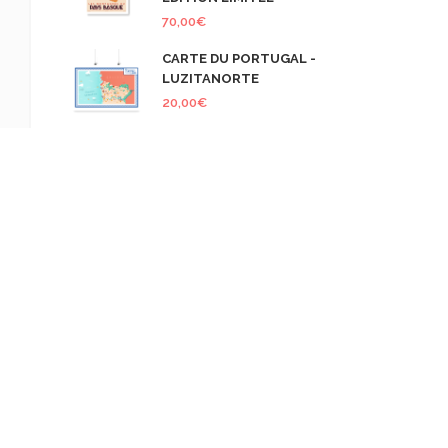
70,00
€
CARTE DU PORTUGAL -
LUZITANORTE
20,00
€
COMMENTAIRES RÉCENTS
retourdumonde
dans
Illyria – Road
Trip en Albanie – Le retour
retourdumonde
dans
Ce sacré
Mont Hernio
Olivier
dans
Illyria – Road Trip en
Albanie – Le retour