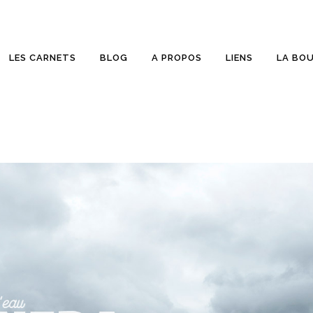
LES CARNETS
BLOG
A PROPOS
LIENS
LA BO
ETTES
SUR PELLICULE
RONIQUES
COUP D’OEIL
LD BEER
WALLPAPER