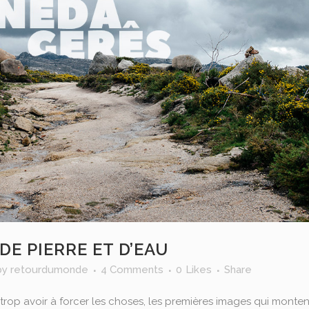
DE PIERRE ET D’EAU
by
retourdumonde
4 Comments
0
Likes
Share
trop avoir à forcer les choses, les premières images qui monten