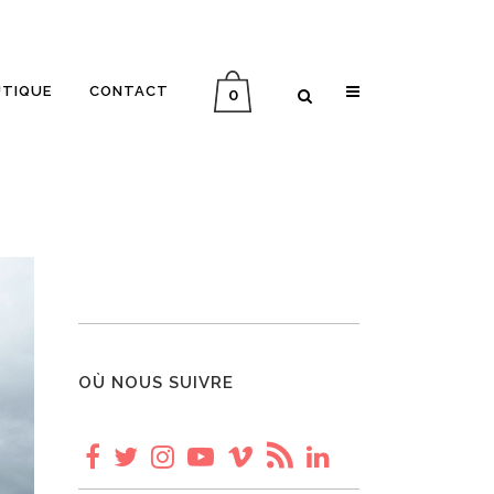
UTIQUE
CONTACT
0
INTERVIEW ALLER-RETOUR
MÉMOIRE D’UN VOYAGE
PLANÈTE VINYLE
IN ENGLISH
OÙ NOUS SUIVRE