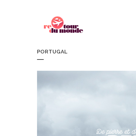
PORTUGAL
CANADA
REC
ISLANDE
CH
FINLANDE
WOR
SUÈDE
NORVÈGE
ECOSSE
IRLANDE