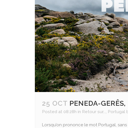
ALLEMAGNE
BELGIQUE
FRANCE
PAYS BASQUE
ESPAGNE
PORTUGAL
ITALIE
ALBANIE
MALTE
25 OCT
PENEDA-GERÊS, 
Posted at 08:28h
in
Retour sur...
,
Portugal
Lorsqu’on prononce le mot Portugal, sans 