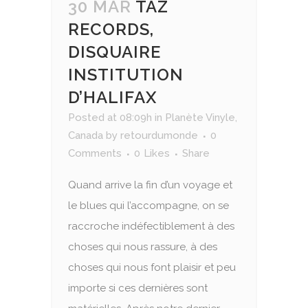
30 MAR
TAZ
RECORDS,
DISQUAIRE
INSTITUTION
D’HALIFAX
Posted at 08:09h
in
Planète Vinyle
,
Canada
by
retourdumonde
0
Comments
0
Likes
Share
Quand arrive la fin d’un voyage et
le blues qui l’accompagne, on se
raccroche indéfectiblement à des
choses qui nous rassure, à des
choses qui nous font plaisir et peu
importe si ces dernières sont