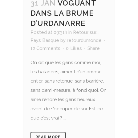
31 JAN
VOGUANT
DANS LA BRUME
D’URDANARRE
Posted at 09:31h
in
Retour sur...
,
Pays Basque
by
retourdumonde
12 Comments
0
Likes
Share
On dit que les gens comme moi,
les balances, aiment d’un amour
entier, sans retenue, sans barrière,
sans demi-mesure, à fond quoi. On
aime rendre les gens heureux
avant de s’occuper de soi. Est-ce
que c’est vrai ? ...
READ MORE