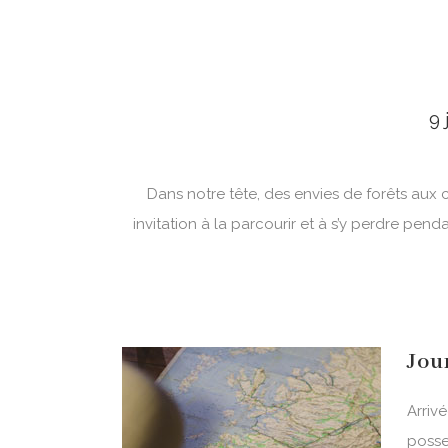
ALLEMAGNE
BELGIQUE
FRANCE
9 
PAYS BASQUE
ESPAGNE
Dans notre tête, des envies de forêts aux
PORTUGAL
invitation à la parcourir et à s’y perdre pen
ITALIE
ALBANIE
MALTE
Jou
Arriv
posse