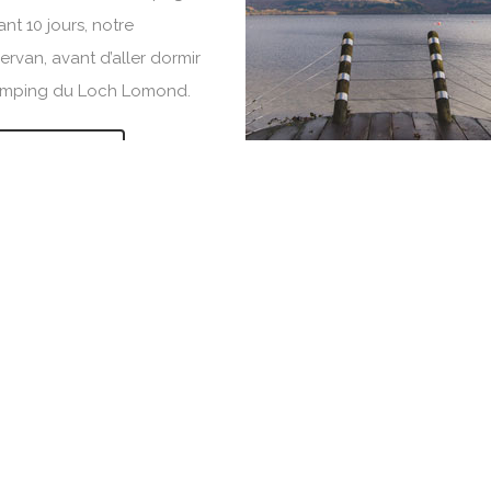
nt 10 jours, notre
rvan, avant d’aller dormir
amping du Loch Lomond.
IRE LA SUITE
r 4
Jour 5
mbe sous le charme des
Dernier jour sur Skye, on pas
ges de Skye : de Ord, à
Kilt Rock, et nous approcho
ig, de Dunvegan jusqu’à
plus près du Old Man of Stor
Point. Ce soir, on dort au
déjeune à Portree, avant la 
port de Uig, face aux ferrys.
du Bealach Na Ba.
IRE LA SUITE
LIRE LA SUITE