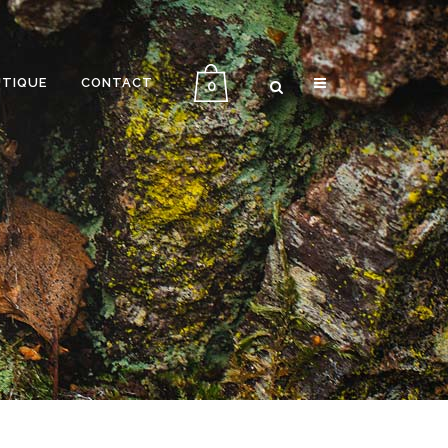
UTIQUE
CONTACT
0
INTERVIEW ALLER-RETOUR
MÉMOIRE D’UN VOYAGE
PLANÈTE VINYLE
IN ENGLISH