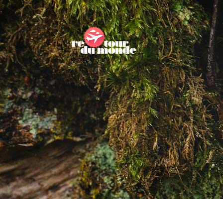
CANADA
REC
ISLANDE
CH
FINLANDE
WOR
SUÈDE
NORVÈGE
ECOSSE
IRLANDE