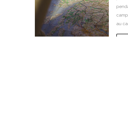
penda
campe
au c
L
Jou
On to
paysa
Malla
Neist 
petit 
L