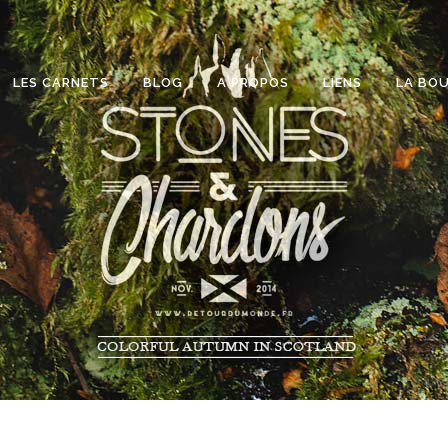
LES CARNETS
BLOG
A PROPOS
LIENS
LA BO
ETTES
SUR PELLICULE
RONIQUES
COUP D’OEIL
LD BEER
WALLPAPER