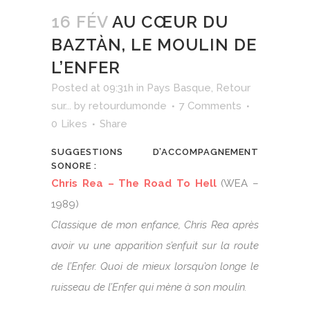
16 FÉV
AU CŒUR DU
BAZTÀN, LE MOULIN DE
L’ENFER
Posted at 09:31h
in
Pays Basque
,
Retour
sur...
by
retourdumonde
7 Comments
0
Likes
Share
SUGGESTIONS D’ACCOMPAGNEMENT
SONORE :
Chris Rea – The Road To Hell
(WEA –
1989)
Classique de mon enfance, Chris Rea après
avoir vu une apparition s’enfuit sur la route
de l’Enfer. Quoi de mieux lorsqu’on longe le
ruisseau de l’Enfer qui mène à son moulin.