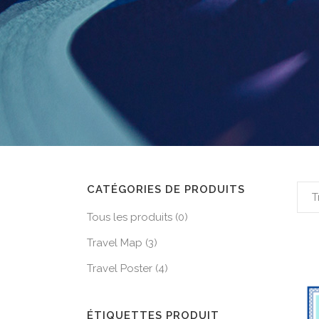
ALLEMAGNE
BELGIQUE
FRANCE
PAYS BASQUE
ESPAGNE
PORTUGAL
ITALIE
CATÉGORIES DE PRODUITS
ALBANIE
T
Tous les produits
(0)
MALTE
Travel Map
(3)
Travel Poster
(4)
ÉTIQUETTES PRODUIT