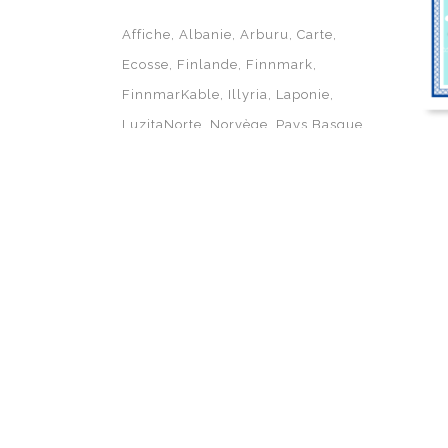
Affiche
Albanie
Arburu
Carte
Ecosse
Finlande
Finnmark
FinnmarKable
Illyria
Laponie
LuzitaNorte
Norvège
Pays Basque
Portugal
Stones & Chardons
Travel Map
Travel Poster
LES