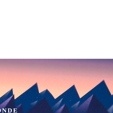
UTIQUE
CONTACT
0
INTERVIEW ALLER-RETOUR
MÉMOIRE D’UN VOYAGE
PLANÈTE VINYLE
IN ENGLISH
ONDE