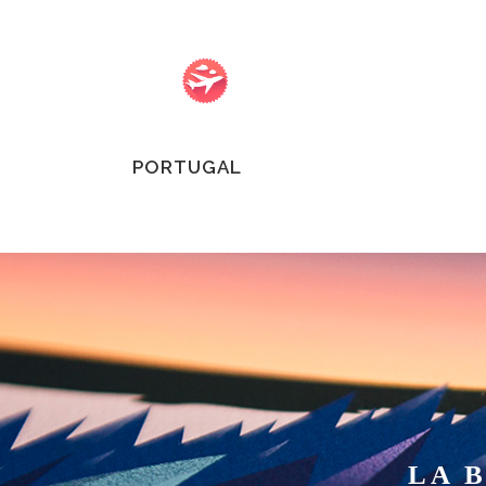
PORTUGAL
CANADA
REC
ISLANDE
CH
FINLANDE
WOR
SUÈDE
NORVÈGE
ECOSSE
IRLANDE
LA 