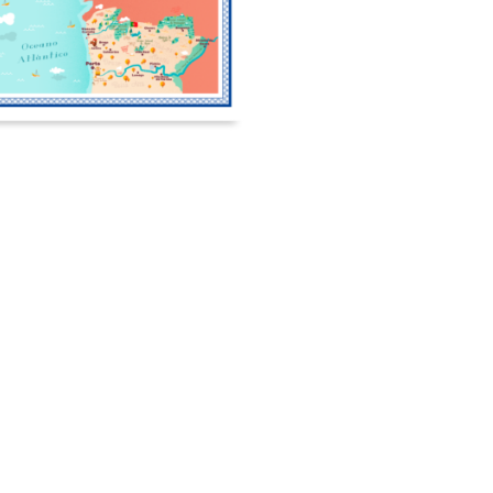
Travel Map
CARTE DU PORTUGAL –
LUZITANORTE
20,00
€
 DERNIERS ARTICLES
BLOGROLL