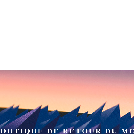
LES CARNETS
BLOG
A PROPOS
LIENS
LA BO
ETTES
SUR PELLICULE
RONIQUES
COUP D’OEIL
LD BEER
WALLPAPER
BOUTIQUE DE RETOUR DU M