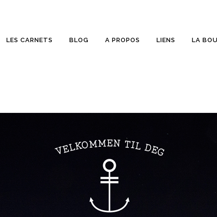
LES CARNETS
BLOG
A PROPOS
LIENS
LA BO
ETTES
SUR PELLICULE
RONIQUES
COUP D’OEIL
LD BEER
WALLPAPER