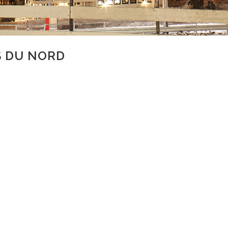
S DU NORD
etourdumonde
28 Comments
0
Likes
Share