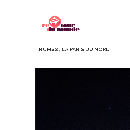
TROMSØ, LA PARIS DU NORD
CANADA
REC
ISLANDE
CH
FINLANDE
WOR
SUÈDE
NORVÈGE
ECOSSE
IRLANDE