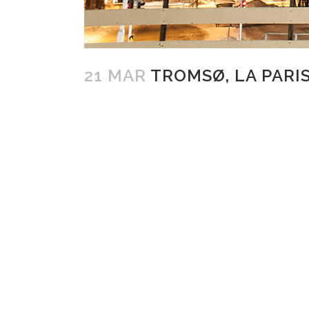
21 MAR
TROMSØ, LA PARI
Posted at 12:33h
in
Norvège
,
Retour sur...
by
r