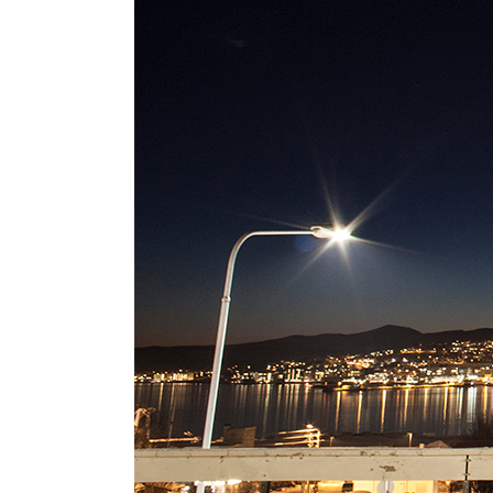
ALLEMAGNE
BELGIQUE
FRANCE
PAYS BASQUE
ESPAGNE
PORTUGAL
ITALIE
ALBANIE
MALTE