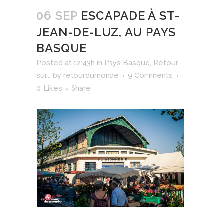
06 SEP
ESCAPADE À ST-
JEAN-DE-LUZ, AU PAYS
BASQUE
Posted at 12:43h
in
Pays Basque
,
Retour
sur...
by
retourdumonde
9 Comments
0
Likes
Share