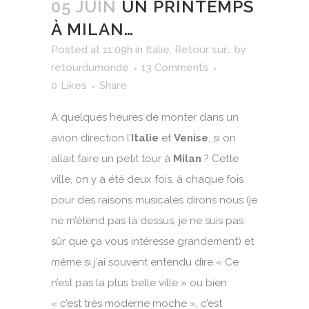
05 JUIN
UN PRINTEMPS
À MILAN…
Posted at 11:09h
in
Italie
,
Retour sur...
by
retourdumonde
13 Comments
0
Likes
Share
A quelques heures de monter dans un
avion direction l’
Italie
et
Venise
, si on
allait faire un petit tour à
Milan
? Cette
ville, on y a été deux fois, à chaque fois
pour des raisons musicales dirons nous (je
ne m’étend pas là dessus, je ne suis pas
sûr que ça vous intéresse grandement) et
même si j’ai souvent entendu dire « Ce
n’est pas la plus belle ville » ou bien
« c’est très moderne moche », c’est