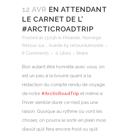
12 AVR
EN ATTENDANT
LE CARNET DE L’
#ARCTICROADTRIP
Posted at 13:03h
in
Finlande
,
Norvège
,
Retour sur...
,
Suède
by
retourdumonde
6 Comments
0
Likes
Share
Bon autant être honnête avec vous, on
est un peu à la bourre quant à la
rédaction du compte rendu de voyage
de notre
#ArcticRoadTrip
et même si
l’hiver semble durer ce n’est pas une
raison. Quoique au rythme où vont les
choses, on pourra le sortir en plein mois
d’août qu’il fera encore froid ou qu’il