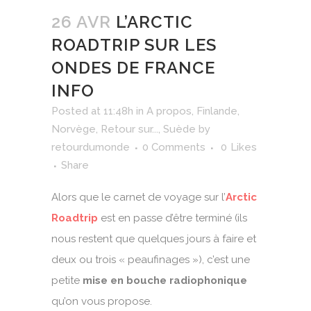
26 AVR
L’ARCTIC
ROADTRIP SUR LES
ONDES DE FRANCE
INFO
Posted at 11:48h
in
A propos
,
Finlande
,
Norvège
,
Retour sur...
,
Suède
by
retourdumonde
0 Comments
0
Likes
Share
Alors que le carnet de voyage sur l’
Arctic
Roadtrip
est en passe d’être terminé (ils
nous restent que quelques jours à faire et
deux ou trois « peaufinages »), c’est une
petite
mise en bouche radiophonique
qu’on vous propose.